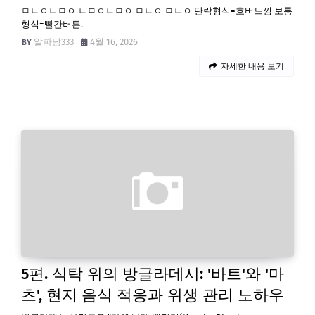
ㅁㄴㅇㄴㅁㅇ ㄴㅁㅇㄴㅁㅇ ㅁㄴㅇ ㅁㄴㅇ 단락형식=호버느낌 보통
형식=빨간버튼.
알파남333
4월 16, 2026
자세한 내용 보기
5편. 식탁 위의 방글라데시: '바트'와 '마
츠', 현지 음식 적응과 위생 관리 노하우