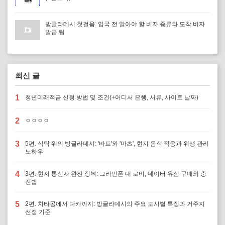
방글라데시 첫걸음: 입국 전 알아야 할 비자 종류와 도착 비자
발급 팁
최신 글
1
청년미래적금 신청 방법 및 조건(+어디서 은행, 서류, 사이트 날짜)
2
ㅇㅇㅇㅇ
3
5편. 식탁 위의 방글라데시: '바트'와 '마츠', 현지 음식 적응과 위생 관리
노하우
4
3편. 현지 통신사 완전 정복: 그라민폰 대 로비, 데이터 유심 구매와 충
전법
5
2편. 치타공에서 다카까지: 방글라데시의 주요 도시별 특징과 거주지
선정 기준